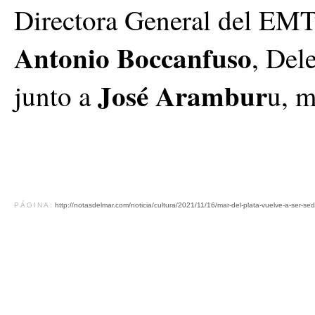
Directora General del EM
Antonio Boccanfuso
, Del
José Arambur
junto a
u, m
PÁGINA:
http://notasdelmar.com/noticia/cultura/2021/11/16/mar-del-plata-vuelve-a-ser-sed