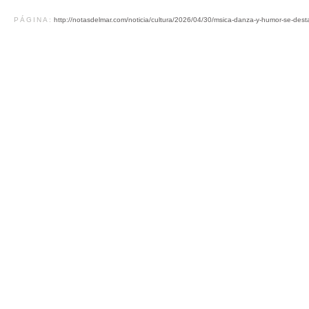
PÁGINA:
http://notasdelmar.com/noticia/cultura/2026/04/30/msica-danza-y-humor-se-dest