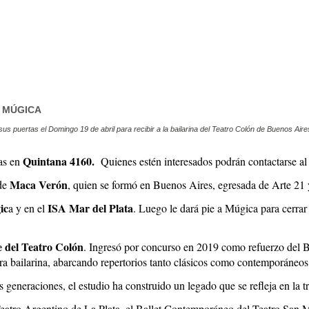
A MÚGICA
us puertas el Domingo 19 de abril para recibir a la bailarina del Teatro Colón de Buenos Aire
Quintana 4160.
ras en
Quienes estén interesados podrán contactarse a
Maca Verón
de
, quien se formó en Buenos Aires, egresada de Arte 21 
ic
ISA Mar del Plata
a y en el
. Luego le dará pie a Múgica para cerrar
e del Teatro Colón
. Ingresó por concurso en 2019 como refuerzo del Ba
era bailarina, abarcando repertorios tanto clásicos como contemporáneos
generaciones, el estudio ha construido un legado que se refleja en la t
atro Argentino de La Plata, el Ballet Contemporáneo del Teatro San Mart