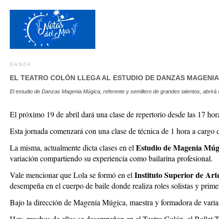
DANZA
EL TEATRO COLÓN LLEGA AL ESTUDIO DE DANZAS MAGENI
El estudio de Danzas Magenia Múgica, referente y semillero de grandes talentos, abrirá s
El próximo 19 de abril dará una clase de repertorio desde las 17 ho
Esta jornada comenzará con una clase de técnica de 1 hora a cargo 
Estudio de Magenia Múg
La misma, actualmente dicta clases en el
variación compartiendo su experiencia como bailarina profesional.
Instituto Superior de Art
Vale mencionar que Lola se formó en el
desempeña en el cuerpo de baile donde realiza roles solistas y prim
Bajo la dirección de Magenia Múgica, maestra y formadora de varias 
Hoy, muchos de ellos se desempeñan en el Teatro Colón, el Ballet Te