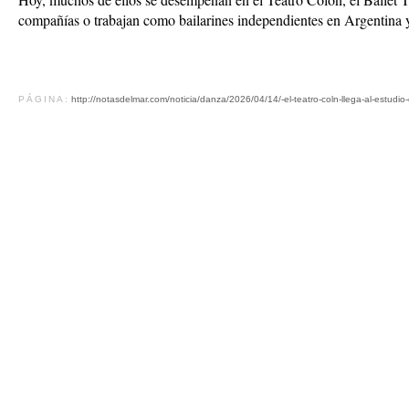
compañías o trabajan como bailarines independientes en Argentina
PÁGINA:
http://notasdelmar.com/noticia/danza/2026/04/14/-el-teatro-coln-llega-al-estu