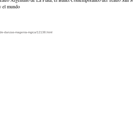
 y el mundo
dio-de-danzas-magenia-mgica/12138.html