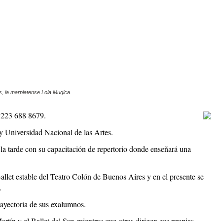
s, la marplatense Lola Mugica.
l 223 688 8679.
y Universidad Nacional de las Artes.
 la tarde con su capacitación de repertorio donde enseñará una
llet estable del Teatro Colón de Buenos Aires y en el presente se
.
rayectoria de sus exalumnos.
ín y el Ballet del Sur, mientras que otros dirigen sus propias