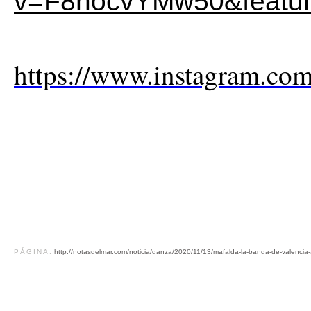
v=F8hocvYMw50&featur
https://www.instagram.co
PÁGINA:
http://notasdelmar.com/noticia/danza/2020/11/13/mafalda-la-banda-de-valencia-