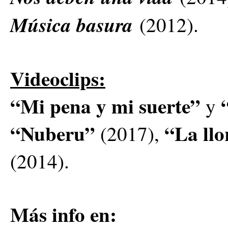
Música basura
(2012).
Videoclips:
“Mi pena y mi suerte”
y
“Nuberu”
“La ll
(2017),
(2014).
Más info en: