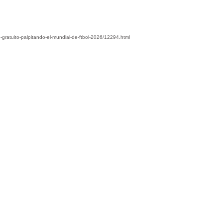
-gratuito-palpitando-el-mundial-de-ftbol-2026/12294.html