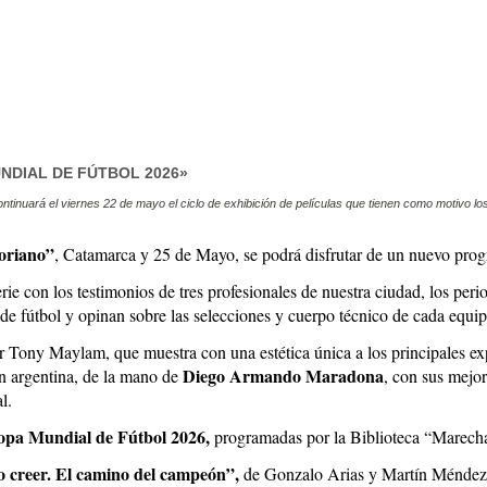
UNDIAL DE FÚTBOL 2026»
tinuará el viernes 22 de mayo el ciclo de exhibición de películas que tienen como motivo lo
oriano”
, Catamarca y 25 de Mayo, se podrá disfrutar de un nuevo pro
rie con los testimonios de tres profesionales de nuestra ciudad, los peri
s de fútbol y opinan sobre las selecciones y cuerpo técnico de cada eq
r Tony Maylam, que muestra con una estética única a los principales ex
Diego Armando Maradona
ón argentina, de la mano de
, con sus mejor
l.
pa Mundial de Fútbol 2026,
programadas por la Biblioteca “Marech
jo creer. El camino del campeón”,
de Gonzalo Arias y Martín Méndez