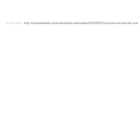
PÁGINA:
http://notasdelmar.com/noticia/documentales/2026/05/21/contina-el-ciclo-de-cine