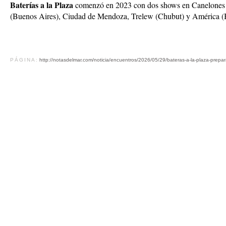
Baterías a la Plaza
comenzó en 2023 con dos shows en Canelones (
(Buenos Aires), Ciudad de Mendoza, Trelew (Chubut) y América (B
PÁGINA:
http://notasdelmar.com/noticia/encuentros/2026/05/29/bateras-a-la-plaza-prepa