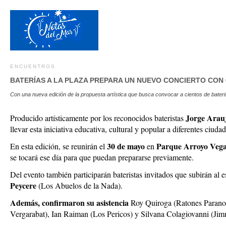
ENCUENTROS
BATERÍAS A LA PLAZA PREPARA UN NUEVO CONCIERTO CON 
Con una nueva edición de la propuesta artística que busca convocar a cientos de bateri
Jorge Arau
Producido artísticamente por los reconocidos bateristas
llevar esta iniciativa educativa, cultural y popular a diferentes ciud
30 de mayo
Parque Arroyo Veg
En esta edición, se reunirán el
en
se tocará ese día para que puedan prepararse previamente.
Del evento también participarán bateristas invitados que subirán al 
Peycere
(Los Abuelos de la Nada).
Además, confirmaron su asistencia
Roy Quiroga (Ratones Paranoic
Vergarabat), Ian Raiman (Los Pericos) y Silvana Colagiovanni (Jim