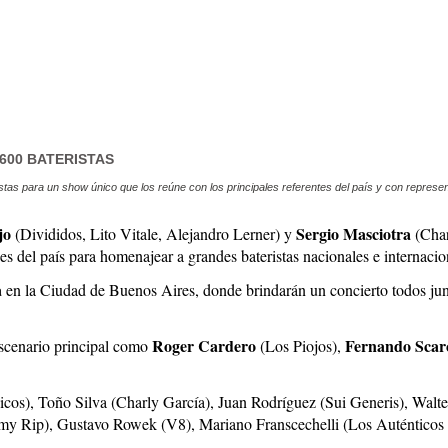
600 BATERISTAS
stas para un show único que los reúne con los principales referentes del país y con repres
jo
Sergio Masciotra
(Divididos, Lito Vitale, Alejandro Lerner) y
(Char
ades del país para homenajear a grandes bateristas nacionales e internacio
a
en la Ciudad de Buenos Aires, donde brindarán un concierto todos junto
Roger Cardero
Fernando Scar
escenario principal como
(Los Piojos),
os), Toño Silva (Charly García), Juan Rodríguez (Sui Generis), Walter
my Rip), Gustavo Rowek (V8), Mariano Franscechelli (Los Auténticos D