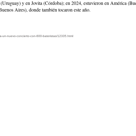
Uruguay) y en Jovita (Córdoba); en 2024, estuvieron en América (Bue
uenos Aires), donde también tocaron este año.
ra-un-nuevo-concierto-con-600-bateristas/12335.html