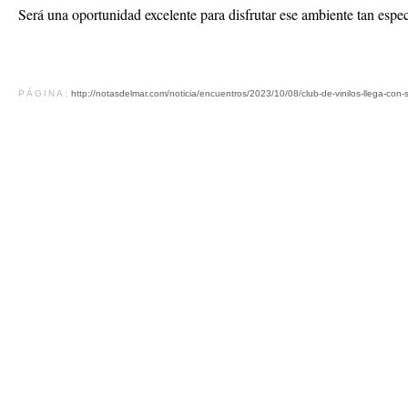
Será una oportunidad excelente para disfrutar ese ambiente tan espec
PÁGINA:
http://notasdelmar.com/noticia/encuentros/2023/10/08/club-de-vinilos-llega-con-