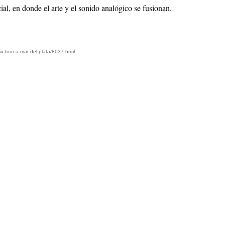
ial, en donde el arte y el sonido analógico se fusionan.
su-tour-a-mar-del-plata/8037.html