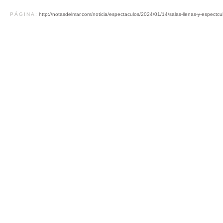
PÁGINA:
http://notasdelmar.com/noticia/espectaculos/2024/01/14/salas-llenas-y-espectcul