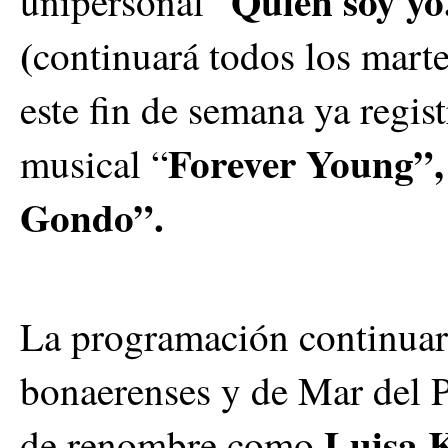
Quién soy yo
unipersonal “
(
continuará todos los marte
este fin de semana ya regist
Forever Young”,
musical “
Gondo”.
La programación continuará
bonaerenses y de Mar del P
Luisa 
de renombre como