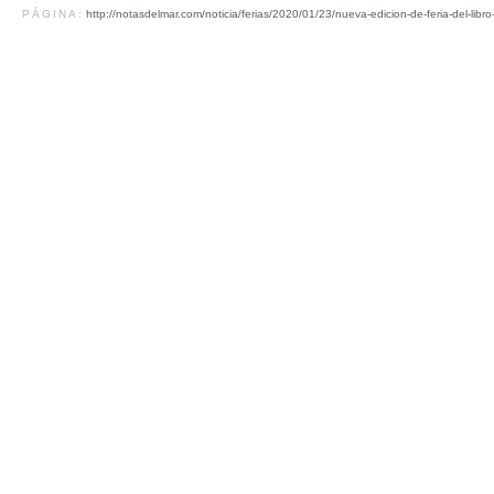
PÁGINA:
http://notasdelmar.com/noticia/ferias/2020/01/23/nueva-edicion-de-feria-del-libr