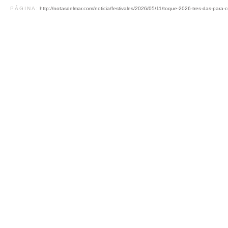
PÁGINA:
http://notasdelmar.com/noticia/festivales/2026/05/11/toque-2026-tres-das-para-ce