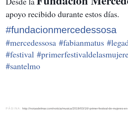
Fundación Merced
Desde la
apoyo recibido durante estos días.
#
fundacionmercedessosa
#
mercedessosa
#
fabianmatus
#
lega
#
festival
#
primerfestivaldelasmujer
#
santelmo
PÁGINA:
http://notasdelmar.com/noticia/musica/2019/03/16/-primer-festival-de-mujeres-e