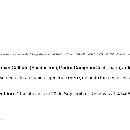
s, que forman parte del CD grabado en el Teatro Colón: TANGO PARA ARGENTINOS, éste sábad
rmán Galbato
(Bandoneón),
Pedro Carignan
(Contrabajo),
Jul
se ríen o lloran como el género merece, dejando todo en el es
entrino
-
Chacabuco casi 20 de Septiembre-
Reservas al 4746
tml