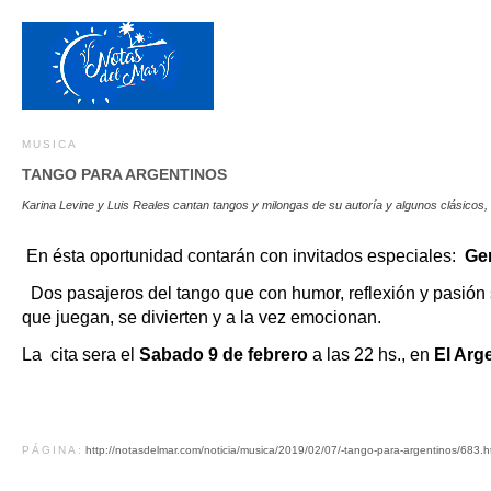
MUSICA
TANGO PARA ARGENTINOS
Karina Levine y Luis Reales cantan tangos y milongas de su autoría y algunos clásico
En ésta oportunidad contarán con invitados especiales:
Ge
Dos pasajeros del tango que con humor, reflexión y pasión 
que juegan, se divierten y a la vez emocionan.
La cita sera el
Sabado 9 de febrero
a las 22 hs., en
El Arg
PÁGINA:
http://notasdelmar.com/noticia/musica/2019/02/07/-tango-para-argentinos/683.h