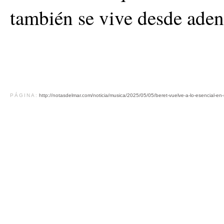
también se vive desde aden
PÁGINA:
http://notasdelmar.com/noticia/musica/2025/05/05/beret-vuelve-a-lo-esencial-en-