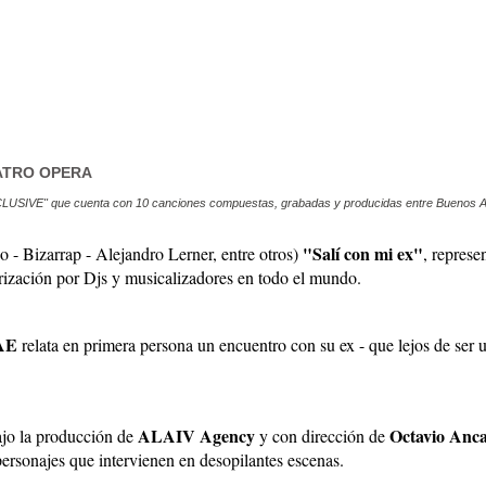
EATRO OPERA
 INCLUSIVE" que cuenta con 10 canciones compuestas, grabadas y producidas entre Buenos Air
"Salí con mi ex"
 - Bizarrap - Alejandro Lerner, entre otros)
, represe
rización por Djs y musicalizadores en todo el mundo.
AE
relata en primera persona un encuentro con su ex - que lejos de ser 
ALAIV Agency
Octavio Anca
ajo la producción de
y con dirección de
 personajes que intervienen en desopilantes escenas.