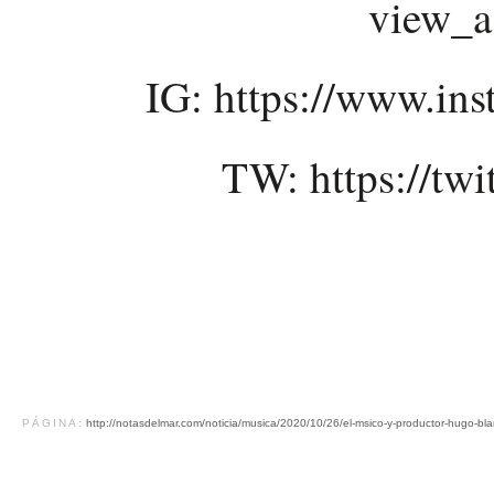
view_a
IG: https://www.in
TW: https://tw
PÁGINA:
http://notasdelmar.com/noticia/musica/2020/10/26/el-msico-y-productor-hugo-bl