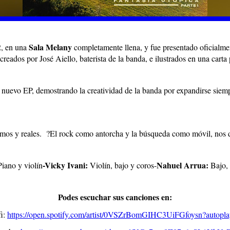
Sala Melany
2, en una
completamente llena, y fue presentado oficialme
reados por José Aiello, baterista de la banda, e ilustrados en una carta
del nuevo EP, demostrando la creatividad de la banda por expandirse sie
tremos y reales. ?El rock como antorcha y la búsqueda como móvil, nos d
-Vicky Ivani:
Nahuel Arrua:
Piano y violín
Violín, bajo y coros-
Bajo, 
Podes escuchar sus canciones en:
fi:
https://open.spotify.com/artist/0VSZrBomGIHC3UiFGfoysn?autopla