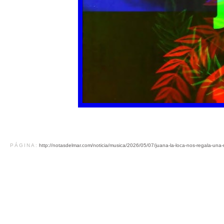
PÁGINA:
http://notasdelmar.com/noticia/musica/2026/05/07/juana-la-loca-nos-regala-una