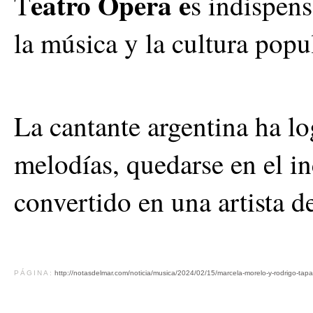
eatro Ópera e
T
s indispens
la música y la cultura popu
La cantante argentina ha log
melodías, quedarse en el in
convertido en una artista d
PÁGINA:
http://notasdelmar.com/noticia/musica/2024/02/15/marcela-morelo-y-rodrigo-tapa