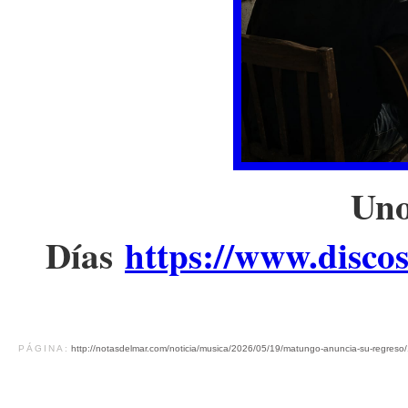
Uno
Días
https://www.disco
PÁGINA:
http://notasdelmar.com/noticia/musica/2026/05/19/matungo-anuncia-su-regreso