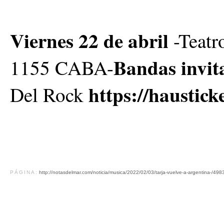
Viernes 22 de abril
-Teatr
Bandas invit
1155 CABA-
https://haustick
Del Rock
PÁGINA:
http://notasdelmar.com/noticia/musica/2022/02/03/tarja-vuelve-a-argentina-/498