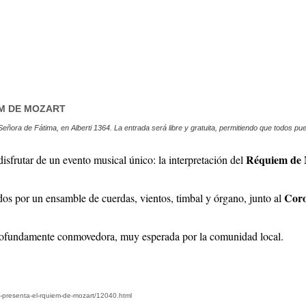
EM DE MOZART
 Señora de Fátima, en Alberti 1364. La entrada será libre y gratuita, permitiendo que todos pued
Réquiem de 
isfrutar de un evento musical único: la interpretación del
Coro
dos por un ensamble de cuerdas, vientos, timbal y órgano, junto al
 profundamente conmovedora, muy esperada por la comunidad local.
na-presenta-el-rquiem-de-mozart/12040.html