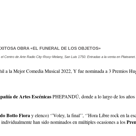
 EXITOSA OBRA «EL FUNERAL DE LOS OBJETOS»
n el Centro de Arte Radio City-Roxy-Melany, San Luis 1750. Entradas a la venta en Plateanet.
hil a la Mejor Comedia Musical 2022, Y fue nominada a 3 Premios Hugo
añía de Artes Escénicas
PHEPANDÚ, donde a lo largo de los años de
do Botto Fiora
y elenco) ‘’Voley, la final’’, ‘’Hora Libre rock en la esc
Pre
os individualmente han sido nominados en múltiples ocasiones a los