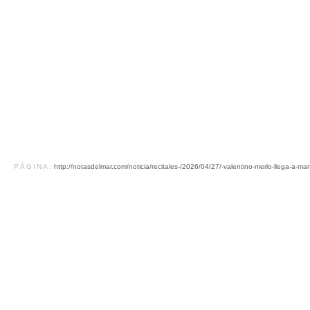
PÁGINA:
http://notasdelmar.com/noticia/recitales-/2026/04/27/-valentino-merlo-llega-a-ma