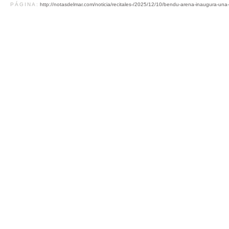
PÁGINA:
http://notasdelmar.com/noticia/recitales-/2025/12/10/bendu-arena-inaugura-una-