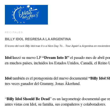
RECITALES
BILLY IDOL REGRESA A LA ARGENTINA
El icono del rock Billy Idol trae It s a Nice Day To... Tour Again! a Argentina en noviem
Idol l
“Dream Into It”
anzó su nuevo LP
el pasado mes de abril po
en muchos países, incluidos los Estados Unidos, Canadá, el Reino
Idol
“Billy Idol 
también es el protagonista del nuevo documental
tres veces ganador del Grammy, Jonas Åkerlund.
Billy Idol Should Be Dead
“
” es un largometraje documental que rec
antes vistas con Idol, su familia, sus compañeros y colaboradores.