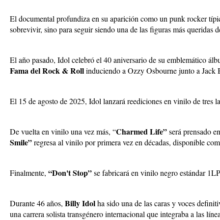
El documental profundiza en su aparición como un punk rocker típic
sobrevivir, sino para seguir siendo una de las figuras más queridas d
El año pasado, Idol celebró el 40 aniversario de su emblemático ál
Fama del Rock & Roll
induciendo a Ozzy Osbourne junto a Jack B
El 15 de agosto de 2025, Idol lanzará reediciones en vinilo de tres 
Charmed Life”
De vuelta en vinilo una vez más, “
será prensado en 
Smile”
regresa al vinilo por primera vez en décadas, disponible co
“Don't Stop”
Finalmente,
se fabricará en vinilo negro estándar 1LP
Billy Idol
Durante 46 años,
ha sido una de las caras y voces definit
una carrera solista transgénero internacional que integraba a las líne