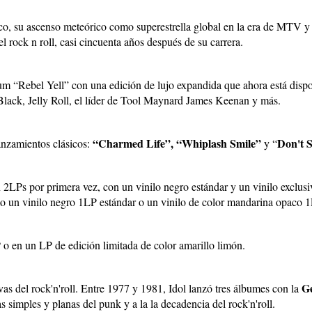
o, su ascenso meteórico como superestrella global en la era de MTV y l
el rock n roll, casi cincuenta años después de su carrera.
bum “Rebel Yell” con una edición de lujo expandida que ahora está dis
lack, Jelly Roll, el líder de Tool Maynard James Keenan y más.
“Charmed Life”,
“Whiplash Smile”
Don't 
lanzamientos clásicos:
y “
2LPs por primera vez, con un vinilo negro estándar y un vinilo exclusi
mo un vinilo negro 1LP estándar o un vinilo de color mandarina opaco 1
 o en un LP de edición limitada de color amarillo limón.
G
ivas del rock'n'roll. Entre 1977 y 1981, Idol lanzó tres álbumes con la
as simples y planas del punk y a la la decadencia del rock'n'roll.