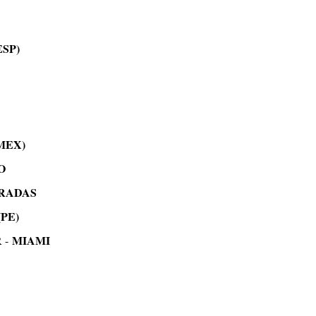
ESP)
MEX)
O
TRADAS
(PE)
MIAMI
 -