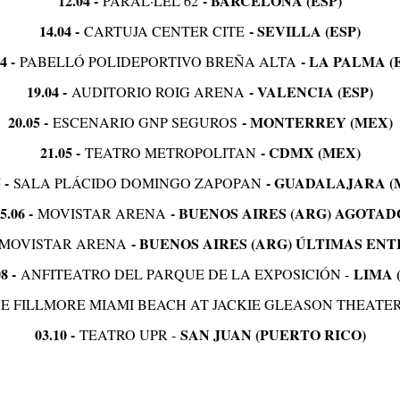
12.04 -
- BARCELONA (ESP)
PARAL·LEL 62
14.04 -
- SEVILLA (ESP)
CARTUJA CENTER CITE
04 -
- LA PALMA (
PABELLÓ POLIDEPORTIVO BREÑA ALTA
19.04 -
- VALENCIA (ESP)
AUDITORIO ROIG ARENA
20.05 -
- MONTERREY (MEX)
ESCENARIO GNP SEGUROS
21.05 -
- CDMX (MEX)
TEATRO METROPOLITAN
5 -
- GUADALAJARA (
SALA PLÁCIDO DOMINGO ZAPOPAN
5.06 -
- BUENOS AIRES (ARG) AGOTAD
MOVISTAR ARENA
- BUENOS AIRES (ARG) ÚLTIMAS EN
MOVISTAR ARENA
08 -
LIMA 
ANFITEATRO DEL PARQUE DE LA EXPOSICIÓN -
E FILLMORE MIAMI BEACH AT JACKIE GLEASON THEATER
03.10 -
SAN JUAN (PUERTO RICO)
TEATRO UPR -