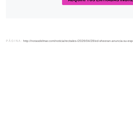
PÁGINA:
http://notasdelmar.com/noticia/recitales-/2026/04/28/ed-sheeran-anuncia-su-e