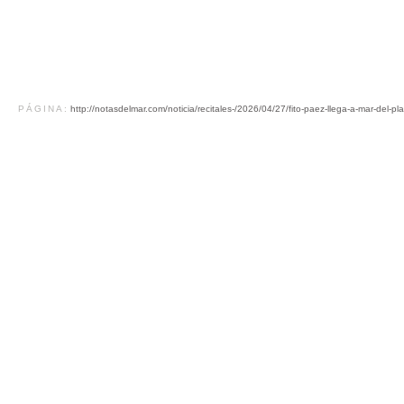
PÁGINA:
http://notasdelmar.com/noticia/recitales-/2026/04/27/fito-paez-llega-a-mar-del-pl