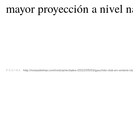
mayor proyección a nivel n
PÁGINA:
http://notasdelmar.com/noticia/recitales-/2022/05/03/gauchito-club-en-vorterix-c