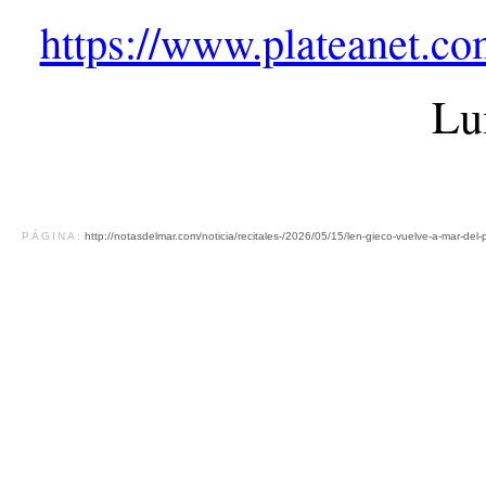
https://www.plateanet.co
Lu
PÁGINA:
http://notasdelmar.com/noticia/recitales-/2026/05/15/len-gieco-vuelve-a-mar-del-