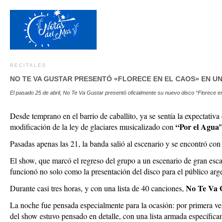
RECITALES
NO TE VA GUSTAR PRESENTÓ «FLORECE EN EL CAOS» EN U
El pasado 25 de abril, No Te Va Gustar presentó oficialmente su nuevo disco “Florece e
Desde temprano en el barrio de caballito, ya se sentía la expectativa
“Por el Agua
modificación de la ley de glaciares musicalizado con
Pasadas apenas las 21, la banda salió al escenario y se encontró con
El show, que marcó el regreso del grupo a un escenario de gran esc
funcionó no solo como la presentación del disco para el público arg
No Te Va 
Durante casi tres horas, y con una lista de 40 canciones,
La noche fue pensada especialmente para la ocasión: por primera v
del show estuvo pensado en detalle, con una lista armada específicam