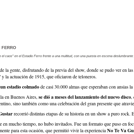
N FERRO
n el caos” en el Estadio Ferro frente a una multitud, con una puesta en escena deslumbrante
 de la gente, disfrutando de la previa del show, donde se pudo ver en las
”
y la actuación de 1915, que oficiaron de teloneros.
un estadio colmado
de casi 30.000 almas que esperaban con ansias la 
se dió a meses del lanzamiento del nuevo disco
ala en Buenos Aires,
,
entino, sino también como una celebración del gran presente que atravie
Gustar
recorrió distintas etapas de su historia en un show a puro rock. E
ez en mucho tiempo, no hubo invitados. Fue un formato que puso en foc
No Te Va Gus
ente para esta ocasión, que permitió vivir la experiencia