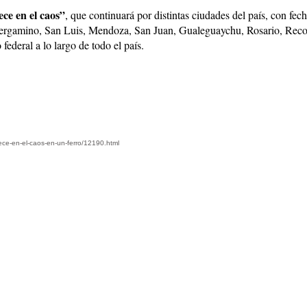
ece en el caos”
, que continuará por distintas ciudades del país, con 
ergamino, San Luis, Mendoza, San Juan, Gualeguaychu, Rosario, Reconq
ederal a lo largo de todo el país.
rece-en-el-caos-en-un-ferro/12190.html