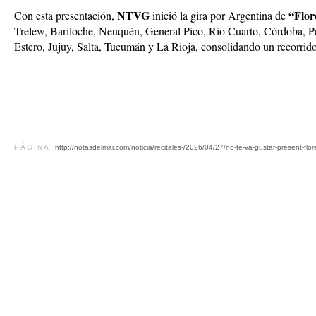
NTVG
“Flor
Con esta presentación,
inició la gira por Argentina de
Trelew, Bariloche, Neuquén, General Pico, Rio Cuarto, Córdoba, P
Estero, Jujuy, Salta, Tucumán y La Rioja, consolidando un recorrido f
PÁGINA:
http://notasdelmar.com/noticia/recitales-/2026/04/27/no-te-va-gustar-present-flo