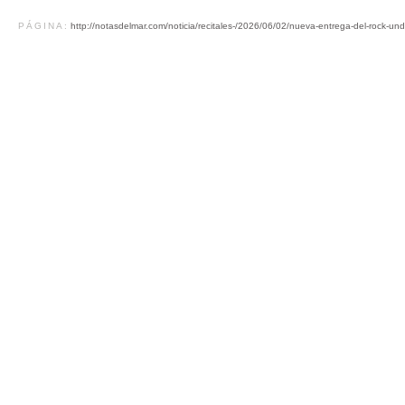
PÁGINA:
http://notasdelmar.com/noticia/recitales-/2026/06/02/nueva-entrega-del-rock-u