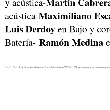
Martín Cabrer
y acústica-
Maximiliano Esc
acústica-
Luis Derdoy
en Bajo y cor
Ramón Medina
Batería-
PÁGINA:
http://notasdelmar.com/noticia/recitales-/2024/11/06/puntos-suspensivos-se-pres