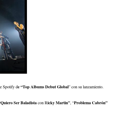
e “Top Albums Debut Global
e Spotify d
” con su lanzamiento.
“Quiero Ser Baladista
icky Martin”
Problema Cabrón”
con R
, “