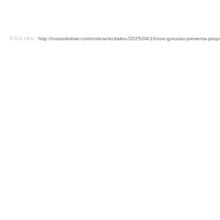
PÁGINA:
http://notasdelmar.com/noticia/recitales-/2025/04/10/zoe-gotusso-presenta-peq