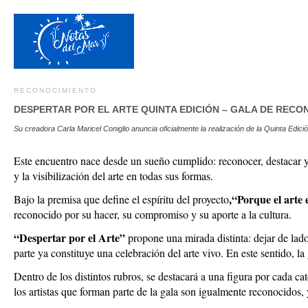
RECONOCIMIENTO
DESPERTAR POR EL ARTE QUINTA EDICIÓN – GALA DE RECO
Su creadora Carla Maricel Coniglio anuncia oficialmente la realización de la Quinta Edic
Este encuentro nace desde un sueño cumplido: reconocer, destacar y 
y la visibilización del arte en todas sus formas.
,“Porque el arte 
Bajo la premisa que define el espíritu del proyecto
reconocido por su hacer, su compromiso y su aporte a la cultura.
“Despertar por el Arte”
propone una mirada distinta: dejar de lado
parte ya constituye una celebración del arte vivo. En este sentido, 
Dentro de los distintos rubros, se destacará a una figura por cada ca
los artistas que forman parte de la gala son igualmente reconocidos,