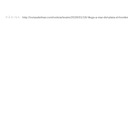
PÁGINA:
http://notasdelmar.com/noticia/teatro/2026/01/16/-llega-a-mar-del-plata-el-hom