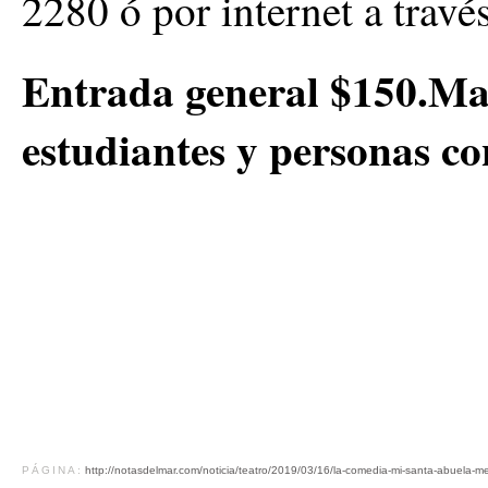
2280 ó por internet a través
Entrada general $150.May
estudiantes y personas c
PÁGINA:
http://notasdelmar.com/noticia/teatro/2019/03/16/la-comedia-mi-santa-abuela-me