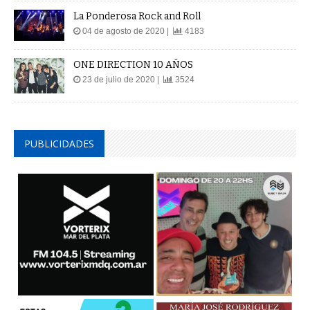
La Ponderosa Rock and Roll
04 de agosto de 2020 |
4183
ONE DIRECTION 10 AÑOS
23 de julio de 2020 |
3524
PUBLICIDADES