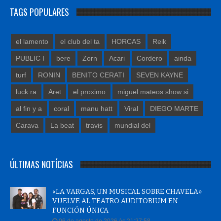
TAGS POPULARES
el lamento
el club del ta
HORCAS
Reik
PUBLIC I
bere
Zorn
Acari
Cordero
ainda
turf
RONIN
BENITO CERATI
SEVEN KAYNE
luck ra
Aret
el proximo
miguel mateos show si
al fin y a
coral
manu hatt
Viral
DIEGO MARTE
Carava
La beat
travis
mundial del
ÚLTIMAS NOTÍCIAS
«LA VARGAS, UN MUSICAL SOBRE CHAVELA»
VUELVE AL TEATRO AUDITORIUM EN
FUNCIÓN ÚNICA
06 de agosto de 2026 às 21:27:58