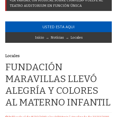
«
L
A
V
A
R
G
A
S
,
U
N
M
U
S
I
C
A
L
S
O
B
R
E
C
H
A
V
E
L
A
»
V
U
E
L
V
E
A
L
T
E
A
T
R
O
A
U
D
I
T
O
R
I
U
M
E
N
F
U
N
C
I
Ó
N
Ú
N
I
C
A
USTED ESTA AQUI
Início
→
Notícias
→
Locales
Locales
FUNDACIÓN
MARAVILLAS LLEVÓ
ALEGRÍA Y COLORES
AL MATERNO INFANTIL