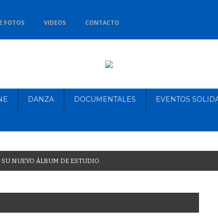
E FOTOS
VIDEOS
CONTACTO
NE
DANZA
DOCUMENTALES
EVENTOS SOLID
S
U
N
U
E
V
O
Á
L
B
U
M
D
E
E
S
T
U
D
I
O