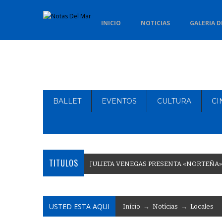
INICIO
NOTICIAS
GALERIA D
BALLET
EVENTOS
CULTURA
CI
TITULOS
J
U
L
I
E
T
A
V
E
N
E
G
A
S
P
R
E
S
E
N
T
A
«
N
O
R
T
E
Ñ
A
»
USTED ESTA AQUI
Início
→
Notícias
→
Locales