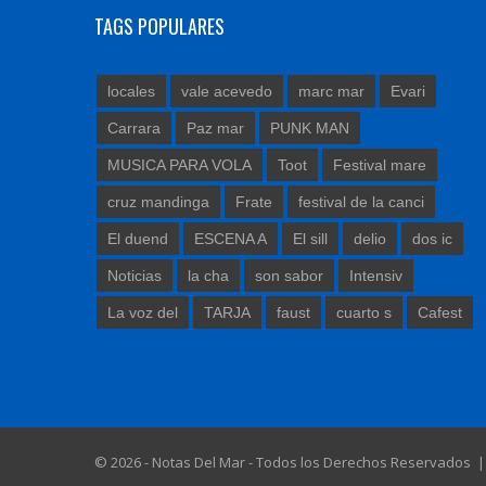
TAGS POPULARES
locales
vale acevedo
marc mar
Evari
Carrara
Paz mar
PUNK MAN
MUSICA PARA VOLA
Toot
Festival mare
cruz mandinga
Frate
festival de la canci
El duend
ESCENA A
El sill
delio
dos ic
Noticias
la cha
son sabor
Intensiv
La voz del
TARJA
faust
cuarto s
Cafest
© 2026 - Notas Del Mar - Todos los Derechos Reservados 