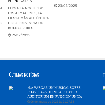
23/07/2025
 A
LLEGA LA NOCHE DE
LOS ALMACENES, LA
FIESTA MÁS AUTÉNTICA
E
DE LA PROVINCIA DE
BUENOS AIRES
26/12/2025
ÚLTIMAS NOTÍCIAS
T
«LA VARGAS, UN MUSICAL SOBRE
CHAVELA» VUELVE AL TEATRO
AUDITORIUM EN FUNCIÓN ÚNICA
06 de agosto de 2026 às 21:27:58