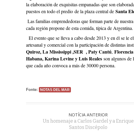
la elaboración de exquisitas empanadas que son elaborada
Santa Ele
puestos en todo el predio de la plaza central de
Las familias emprendedoras que forman parte de nuestra 
cada región propone de esta comida, típica de Argentina.
El evento que se lleva a cabo desde 2013 y en él se le el
artesanal y comercial con la participación de distintas i
Quiroz, La Mississippi ,SER , Paty Cantú
Florencia 
,
Habana, Karina Levine y Luis Reales
son algunos de l
que cada año convoca a más de 30000 persona.
Fonte:
NOTAS DEL MAR
NOTÍCIA ANTERIOR
Un homenaje a Carlos Gardel y a Enrique
Santos Discépolo