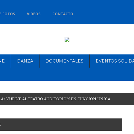
E FOTOS
VIDEOS
CONTACTO
NE
DANZA
DOCUMENTALES
EVENTOS SOLID
L
A
»
V
U
E
L
V
E
A
L
T
E
A
T
R
O
A
U
D
I
T
O
R
I
U
M
E
N
F
U
N
C
I
Ó
N
Ú
N
I
C
A
s