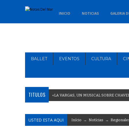
INICIO
NOTICIAS
GALERIA D
BALLET
EVENTOS
CULTURA
CI
TITULOS
«
L
A
V
A
R
G
A
S
,
U
N
M
U
S
I
C
A
L
S
O
B
R
E
C
H
A
V
E
USTED ESTA AQUI
Início
→
Notícias
→
Regionale