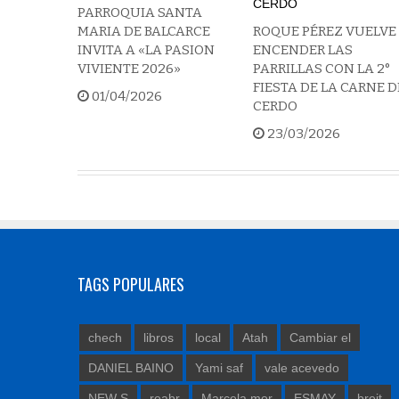
PARROQUIA SANTA
MARIA DE BALCARCE
ROQUE PÉREZ VUELVE
INVITA A «LA PASION
ENCENDER LAS
VIVIENTE 2026»
PARRILLAS CON LA 2°
FIESTA DE LA CARNE D
01/04/2026
CERDO
23/03/2026
TAGS POPULARES
chech
libros
local
Atah
Cambiar el
DANIEL BAINO
Yami saf
vale acevedo
NEW S
reabr
Marcela mor
ESMAY
breit