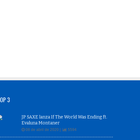
OP 3
JP SAXE lanza If The World Was Ending ft.
Evaluna Montaner
08 de abril de 2020 |
5594