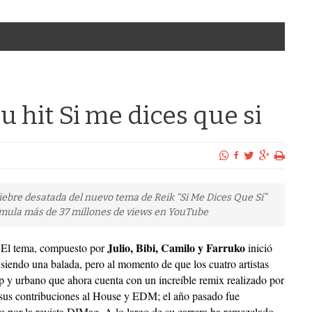
 hit Si me dices que si
fiebre desatada del nuevo tema de Reik “Si Me Dices Que Sí”
mula más de 37 millones de views en YouTube
Julio, Bibi, Camilo y Farruko
El tema, compuesto por
inició
siendo una balada, pero al momento de que los cuatro artistas
p y urbano que ahora cuenta con un increíble remix realizado por
sus contribuciones al House y EDM; el año pasado fue
por la revista DJMag. A lo largo de su carrera ha remezclado