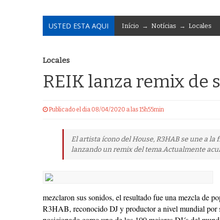
USTED ESTA AQUI
Início
→
Notícias
→
Locales
Locales
REIK lanza remix de su
Publicado el dia 08/04/2020 a las 15h55min
El artista ícono del House, R3HAB se une a la 
lanzando un remix del tema.Actualmente acu
mezclaron sus sonidos, el resultado fue una mezcla de po
R3HAB, reconocido DJ y productor a nivel mundial por 
posicionado como uno de los 100 mejores DJ´s del mundo 