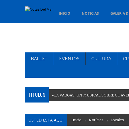
INICIO
NOTICIAS
GALERIA D
BALLET
EVENTOS
CULTURA
CI
TITULOS
«
L
A
V
A
R
G
A
S
,
U
N
M
U
S
I
C
A
L
S
O
B
R
E
C
H
A
V
E
USTED ESTA AQUI
Início
→
Notícias
→
Locales