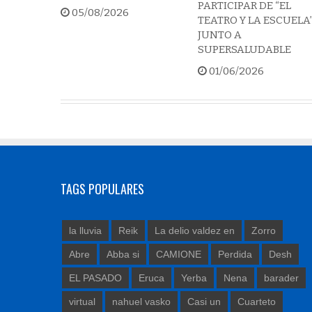
PARTICIPAR DE “EL
05/08/2026
TEATRO Y LA ESCUELA
JUNTO A
SUPERSALUDABLE
01/06/2026
TAGS POPULARES
la lluvia
Reik
La delio valdez en
Zorro
Abre
Abba si
CAMIONE
Perdida
Desh
EL PASADO
Eruca
Yerba
Nena
barader
virtual
nahuel vasko
Casi un
Cuarteto