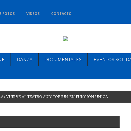
E FOTOS
VIDEOS
CONTACTO
NE
DANZA
DOCUMENTALES
EVENTOS SOLID
L
A
»
V
U
E
L
V
E
A
L
T
E
A
T
R
O
A
U
D
I
T
O
R
I
U
M
E
N
F
U
N
C
I
Ó
N
Ú
N
I
C
A