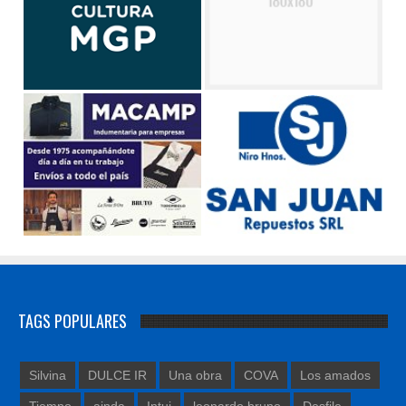
TAGS POPULARES
Silvina
DULCE IR
Una obra
COVA
Los amados
Tiempo
ainda
Intui
leonardo bruno
Desfile