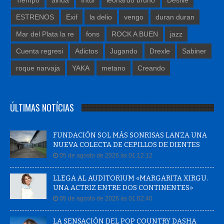
ESTRENOS
Exif
la delio
vengo
duran duran
Mar del Plata la re
fons
ROCK A BUEN
jazz
Cuenta regresi
Adictos
Jugando
Drexle
Sabiner
roque narvaja
YAKA
metano
Creando
ÚLTIMAS NOTÍCIAS
FUNDACIÓN SOL MÁS SONRISAS LANZA UNA
NUEVA COLECTA DE CEPILLOS DE DIENTES
05 de agosto de 2026 às 01:12:12
LLEGA AL AUDITORIUM «MARGARITA XIRGU.
UNA ACTRIZ ENTRE DOS CONTINENTES»
05 de agosto de 2026 às 01:02:40
LA SENSACIÓN DEL POP COUNTRY DASHA