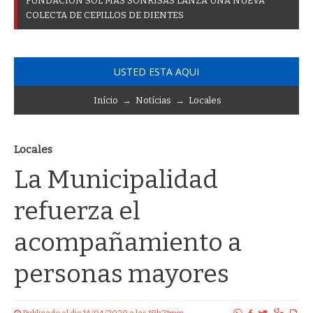
F
U
N
D
A
C
I
Ó
N
S
O
L
M
Á
S
S
O
N
R
I
S
A
S
L
A
N
Z
A
U
N
A
N
U
E
V
A
C
O
L
E
C
T
A
D
E
C
E
P
I
L
L
O
S
D
E
D
I
E
N
T
E
S
USTED ESTA AQUI
Início
→
Notícias
→
Locales
Locales
La Municipalidad
refuerza el
acompañamiento a
personas mayores