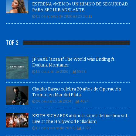
ESTRENA «MEMO» UN HIMNO DE SEGURIDAD
PARA SEGUIR ADELANTE
03 de agosto de 2026 às 23:26:11
TOP 3
JP SAXE lanza If The World Was Ending ft.
Evaluna Montaner
08 de abril de 2020 |
5593
Claudio Basso celebra 20 años de Operación
Triunfo en Mar del Plata
26 de marzo de 2024 |
4624
KEITH RICHARDS anuncia super deluxe box set
Live at the Hollywood Palladium
02 de octubre de 2020 |
4320