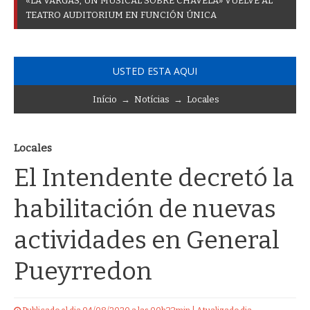
«
L
A
V
A
R
G
A
S
,
U
N
M
U
S
I
C
A
L
S
O
B
R
E
C
H
A
V
E
L
A
»
V
U
E
L
V
E
A
L
T
E
A
T
R
O
A
U
D
I
T
O
R
I
U
M
E
N
F
U
N
C
I
Ó
N
Ú
N
I
C
A
USTED ESTA AQUI
Início
→
Notícias
→
Locales
Locales
El Intendente decretó la
habilitación de nuevas
actividades en General
Pueyrredon