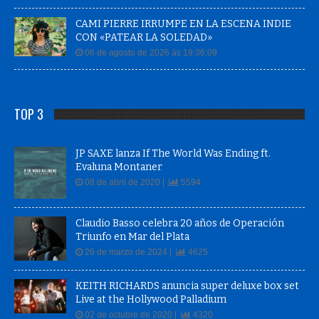
CAMI PIERRE IRRUMPE EN LA ESCENA INDIE
CON «PATEAR LA SOLEDAD»
06 de agosto de 2026 às 19:36:09
TOP 3
JP SAXE lanza If The World Was Ending ft.
Evaluna Montaner
08 de abril de 2020 |
5594
Claudio Basso celebra 20 años de Operación
Triunfo en Mar del Plata
26 de marzo de 2024 |
4625
KEITH RICHARDS anuncia super deluxe box set
Live at the Hollywood Palladium
02 de octubre de 2020 |
4320