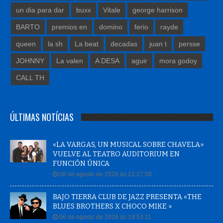
un dia para dar
buxx
Vitale
george harrison
BARTO
premios en
domino
ferio
rayde
queen
la sh
La beat
decadas
juan t
persse
JOHNNY
La valen
A DESA
aguir
mora godoy
CALL TH
ÚLTIMAS NOTÍCIAS
«LA VARGAS, UN MUSICAL SOBRE CHAVELA»
VUELVE AL TEATRO AUDITORIUM EN
FUNCIÓN ÚNICA
06 de agosto de 2026 às 21:27:58
BAJO TIERRA CLUB DE JAZZ PRESENTA «THE
BLUES BROTHERS X CHOCO MIKE »
06 de agosto de 2026 às 19:53:11