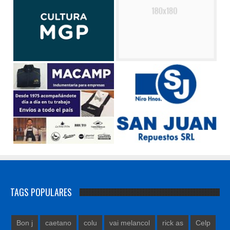
TAGS POPULARES
Bon j
caetano
colu
vai melancol
rick as
Celp