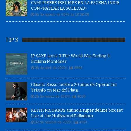
CAMI PIERRE IRRUMPE EN LA ESCENA INDIE
CON «PATEAR LA SOLEDAD»
06 de agosto de 2026 às 19:36:09
TOP 3
JP SAXE lanza If The World Was Ending ft.
Evaluna Montaner
08 de abril de 2020 |
5596
Claudio Basso celebra 20 años de Operación
Triunfo en Mar del Plata
26 de marzo de 2024 |
4626
KEITH RICHARDS anuncia super deluxe box set
Live at the Hollywood Palladium
02 de octubre de 2020 |
4321