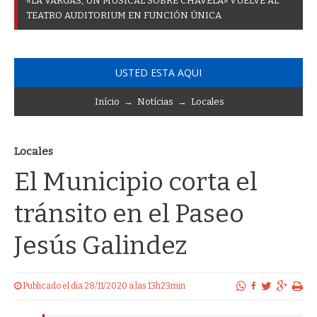
«
L
A
V
A
R
G
A
S
,
U
N
M
U
S
I
C
A
L
S
O
B
R
E
C
H
A
V
E
L
A
»
V
U
E
L
V
E
A
L
T
E
A
T
R
O
A
U
D
I
T
O
R
I
U
M
E
N
F
U
N
C
I
Ó
N
Ú
N
I
C
A
USTED ESTA AQUI
Início
→
Notícias
→
Locales
Locales
El Municipio corta el
tránsito en el Paseo
Jesús Galindez
Publicado el dia 28/11/2020 a las 13h23min