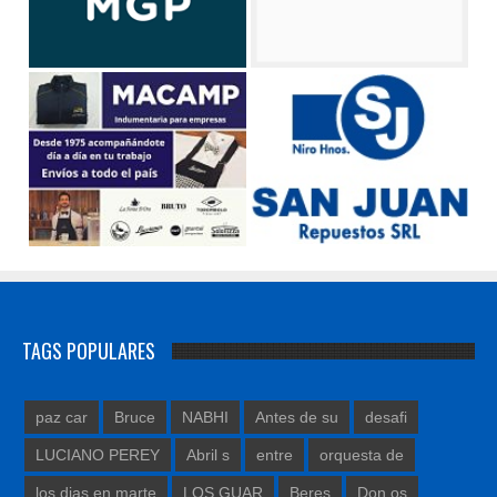
TAGS POPULARES
paz car
Bruce
NABHI
Antes de su
desafi
LUCIANO PEREY
Abril s
entre
orquesta de
los dias en marte
LOS GUAR
Beres
Don os