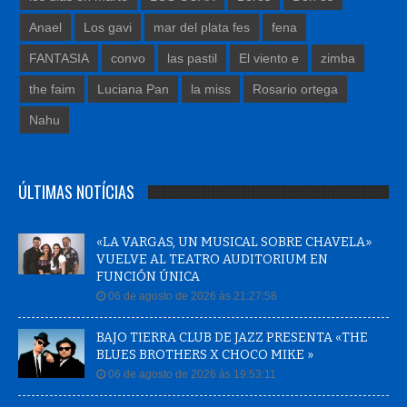
Anael
Los gavi
mar del plata fes
fena
FANTASIA
convo
las pastil
El viento e
zimba
the faim
Luciana Pan
la miss
Rosario ortega
Nahu
ÚLTIMAS NOTÍCIAS
«LA VARGAS, UN MUSICAL SOBRE CHAVELA»
VUELVE AL TEATRO AUDITORIUM EN
FUNCIÓN ÚNICA
06 de agosto de 2026 às 21:27:58
BAJO TIERRA CLUB DE JAZZ PRESENTA «THE
BLUES BROTHERS X CHOCO MIKE »
06 de agosto de 2026 às 19:53:11