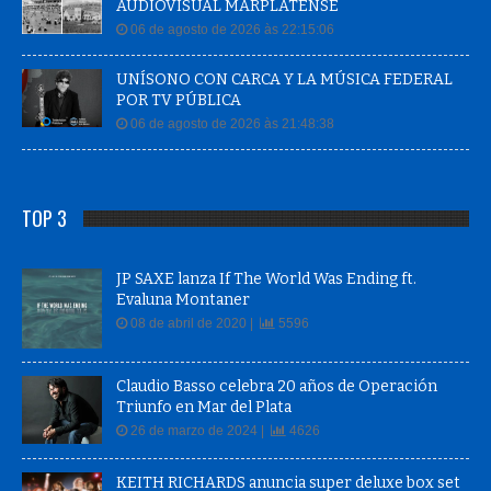
AUDIOVISUAL MARPLATENSE
06 de agosto de 2026 às 22:15:06
UNÍSONO CON CARCA Y LA MÚSICA FEDERAL
POR TV PÚBLICA
06 de agosto de 2026 às 21:48:38
TOP 3
JP SAXE lanza If The World Was Ending ft.
Evaluna Montaner
08 de abril de 2020 |
5596
Claudio Basso celebra 20 años de Operación
Triunfo en Mar del Plata
26 de marzo de 2024 |
4626
KEITH RICHARDS anuncia super deluxe box set