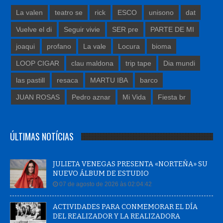
La valen
teatro se
rick
ESCO
unisono
dat
Vuelve el di
Seguir vivie
SER pre
PARTE DE MI
joaqui
profano
La vale
Locura
bioma
LOOP CIGAR
clau maldona
trip tape
Dia mundi
las pastill
resaca
MARTU IBA
barco
JUAN ROSAS
Pedro aznar
Mi Vida
Fiesta br
ÚLTIMAS NOTÍCIAS
JULIETA VENEGAS PRESENTA «NORTEÑA» SU
NUEVO ÁLBUM DE ESTUDIO
07 de agosto de 2026 às 02:04:42
ACTIVIDADES PARA CONMEMORAR EL DÍA
DEL REALIZADOR Y LA REALIZADORA