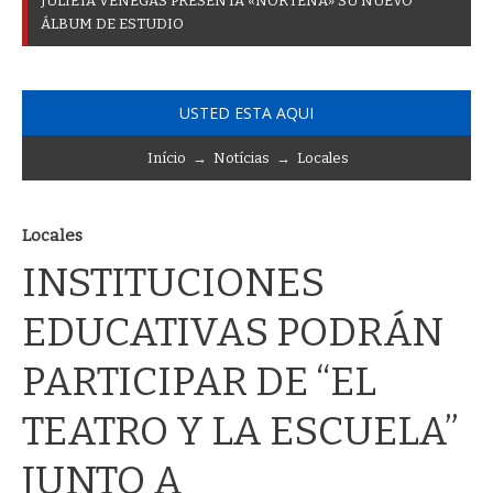
J
U
L
I
E
T
A
V
E
N
E
G
A
S
P
R
E
S
E
N
T
A
«
N
O
R
T
E
Ñ
A
»
S
U
N
U
E
V
O
Á
L
B
U
M
D
E
E
S
T
U
D
I
O
USTED ESTA AQUI
Início
→
Notícias
→
Locales
Locales
INSTITUCIONES
EDUCATIVAS PODRÁN
PARTICIPAR DE “EL
TEATRO Y LA ESCUELA”
JUNTO A