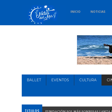
INICIO
NOTICIAS
BALLET
EVENTOS
CULTURA
CI
TITULOS
F
U
N
D
A
C
I
Ó
N
S
O
L
M
Á
S
S
O
N
R
I
S
A
S
L
A
N
Z
A