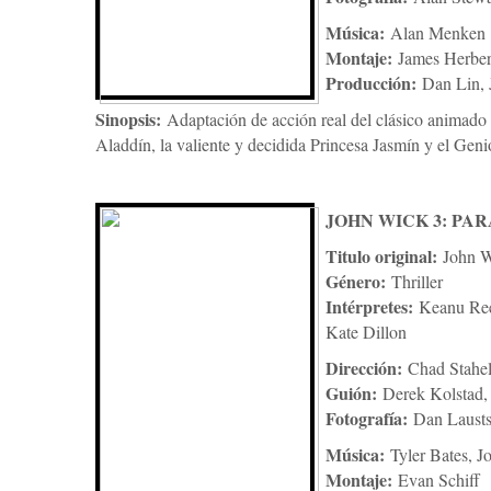
Música:
Alan Menken
Montaje:
James Herber
Producción:
Dan Lin, 
Sinopsis:
Adaptación de acción real del clásico animado 
Aladdín, la valiente y decidida Princesa Jasmín y el Genio
JOHN WICK 3: PA
Titulo original:
John W
Género:
Thriller
Intérpretes:
Keanu Ree
Kate Dillon
Dirección:
Chad Stahel
Guión:
Derek Kolstad,
Fotografía:
Dan Laust
Música:
Tyler Bates, J
Montaje:
Evan Schiff