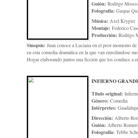
Guión:
Rodrigo Moscos
Fotografía:
Gaspar Qui
Música:
Axel Krygier
Montaje:
Federico Cas
Producción:
Rodrigo 
Sinopsis:
Juan conoce a Luciana en el peor momento de su
en esta comedia dramática en la que van enredándose ment
Hogar elaborando juntos una ficción que los conduce a enf
INFIERNO GRAND
Titulo original:
Infier
Género:
Comedia
Intérpretes:
Guadalupe
Dirección:
Alberto Ro
Guión:
Alberto Romer
Fotografía:
Tebbe Sch