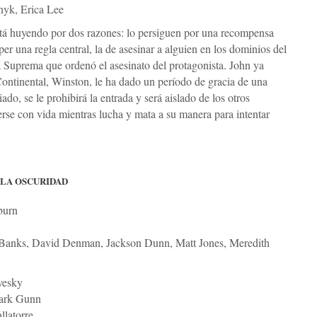
nyk, Erica Lee
tá huyendo por dos razones: lo persiguen por una recompensa
er una regla central, la de asesinar a alguien en los dominios del
 Suprema que ordenó el asesinato del protagonista. John ya
Continental, Winston, le ha dado un período de gracia de una
do, se le prohibirá la entrada y será aislado de los otros
erse con vida mientras lucha y mata a su manera para intentar
 LA OSCURIDAD
burn
 Banks, David Denman, Jackson Dunn, Matt Jones, Meredith
vesky
ark Gunn
llatorre