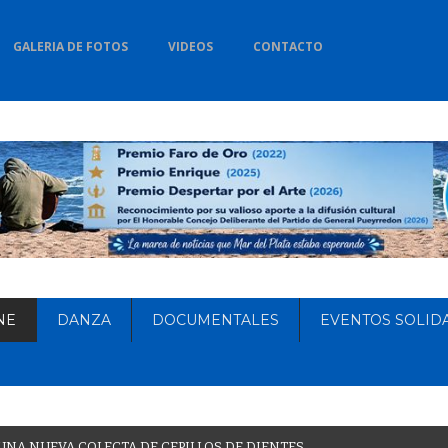
GALERIA DE FOTOS
VIDEOS
CONTACTO
NE
DANZA
DOCUMENTALES
EVENTOS SOLID
U
N
A
N
U
E
V
A
C
O
L
E
C
T
A
D
E
C
E
P
I
L
L
O
S
D
E
D
I
E
N
T
E
S