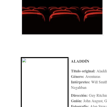
ALADDÍN
Titulo original:
Aladdi
Género:
Aventuras
Intérpretes:
Will Smit
Negahban
Dirección:
Guy Ritchi
Guión:
John August, G
Fotografía:
Alan Stewa