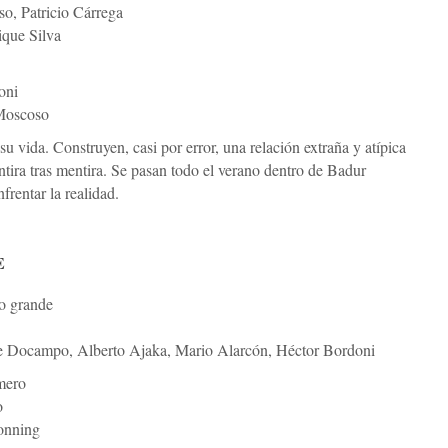
o, Patricio Cárrega
que Silva
oni
Moscoso
 vida. Construyen, casi por error, una relación extraña y atípica
ira tras mentira. Se pasan todo el verano dentro de Badur
rentar la realidad.
E
no grande
 Docampo, Alberto Ajaka, Mario Alarcón, Héctor Bordoni
mero
o
onning