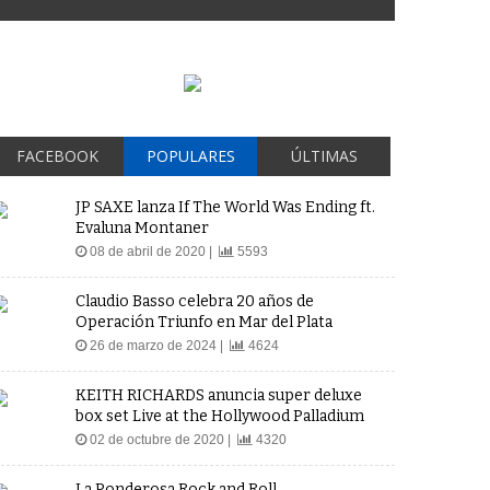
FACEBOOK
POPULARES
ÚLTIMAS
JP SAXE lanza If The World Was Ending ft.
Evaluna Montaner
08 de abril de 2020 |
5593
Claudio Basso celebra 20 años de
Operación Triunfo en Mar del Plata
26 de marzo de 2024 |
4624
KEITH RICHARDS anuncia super deluxe
box set Live at the Hollywood Palladium
02 de octubre de 2020 |
4320
La Ponderosa Rock and Roll