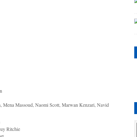
n
h, Mena Massoud, Naomi Scott, Marwan Kenzari, Navid
e
uy Ritchie
rt