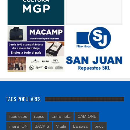
TAGS POPULARES
fabulosos
rapso
Entre nota
CAMIONE
maraTON
BACK S
Vitale
La sasa
piroc