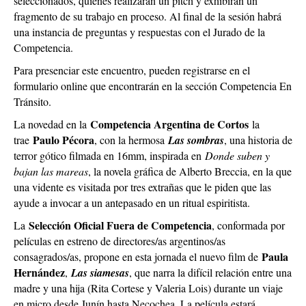
seleccionados, quienes realizarán un pitch y exhibirán un
fragmento de su trabajo en proceso. Al final de la sesión habrá
una instancia de preguntas y respuestas con el Jurado de la
Competencia.
Para presenciar este encuentro, pueden registrarse en el
formulario online que encontrarán en la sección Competencia En
Tránsito.
Competencia Argentina de Cortos
La novedad en la
la
Paulo Pécora
trae
, con la hermosa
Las sombras
, una historia de
terror gótico filmada en 16mm, inspirada en
Donde suben y
bajan las mareas
, la novela gráfica de Alberto Breccia, en la que
una vidente es visitada por tres extrañas que le piden que las
ayude a invocar a un antepasado en un ritual espiritista.
Selección Oficial Fuera de Competencia
La
, conformada por
películas en estreno de directores/as argentinos/as
Paula
consagrados/as, propone en esta jornada el nuevo film de
Hernández
,
Las siamesas
, que narra la difícil relación entre una
madre y una hija (Rita Cortese y Valeria Lois) durante un viaje
en micro desde Junín hasta Necochea. La película estará