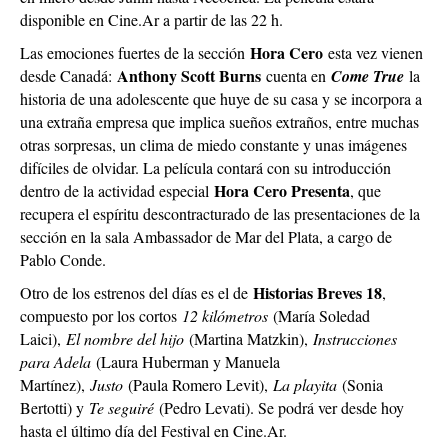
disponible en Cine.Ar a partir de las 22 h.
Hora Cero
Las emociones fuertes de la sección
esta vez vienen
Anthony Scott Burns
desde Canadá:
cuenta en
Come True
la
historia de una adolescente que huye de su casa y se incorpora a
una extraña empresa que implica sueños extraños, entre muchas
otras sorpresas, un clima de miedo constante y unas imágenes
difíciles de olvidar. La película contará con su introducción
Hora Cero Presenta
dentro de la actividad especial
, que
recupera el espíritu descontracturado de las presentaciones de la
sección en la sala Ambassador de Mar del Plata, a cargo de
Pablo Conde.
Historias Breves 18
Otro de los estrenos del días es el de
,
compuesto por los cortos
12 kilómetros
(María Soledad
Laici),
El nombre del hijo
(Martina Matzkin),
Instrucciones
para Adela
(Laura Huberman y Manuela
Martínez),
Justo
(Paula Romero Levit),
La playita
(Sonia
Bertotti) y
Te seguiré
(Pedro Levati). Se podrá ver desde hoy
hasta el último día del Festival en Cine.Ar.