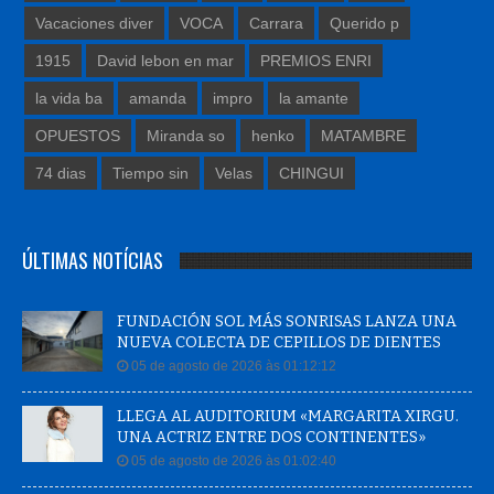
Vacaciones diver
VOCA
Carrara
Querido p
1915
David lebon en mar
PREMIOS ENRI
la vida ba
amanda
impro
la amante
OPUESTOS
Miranda so
henko
MATAMBRE
74 dias
Tiempo sin
Velas
CHINGUI
ÚLTIMAS NOTÍCIAS
FUNDACIÓN SOL MÁS SONRISAS LANZA UNA
NUEVA COLECTA DE CEPILLOS DE DIENTES
05 de agosto de 2026 às 01:12:12
LLEGA AL AUDITORIUM «MARGARITA XIRGU.
UNA ACTRIZ ENTRE DOS CONTINENTES»
05 de agosto de 2026 às 01:02:40