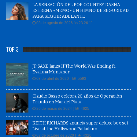
LA SENSACIÓN DEL POP COUNTRY DASHA
ESTRENA «MEMO» UN HIMNO DE SEGURIDAD
PARA SEGUIR ADELANTE
03 de agosto de 2026 às 23:26:11
TOP 3
JP SAXE lanza If The World Was Ending ft.
Evaluna Montaner
08 de abril de 2020 |
5593
Claudio Basso celebra 20 años de Operación
Triunfo en Mar del Plata
26 de marzo de 2024 |
4625
KEITH RICHARDS anuncia super deluxe box set
Live at the Hollywood Palladium
02 de octubre de 2020 |
4320