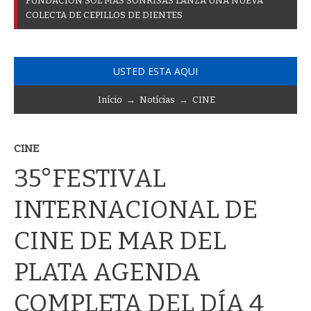
F
U
N
D
A
C
I
Ó
N
S
O
L
M
Á
S
S
O
N
R
I
S
A
S
L
A
N
Z
A
U
N
A
N
U
E
V
A
C
O
L
E
C
T
A
D
E
C
E
P
I
L
L
O
S
D
E
D
I
E
N
T
E
S
USTED ESTA AQUI
Início
→
Notícias
→
CINE
CINE
35°FESTIVAL
INTERNACIONAL DE
CINE DE MAR DEL
PLATA AGENDA
COMPLETA DEL DÍA 4