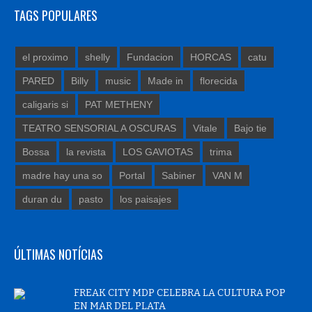
TAGS POPULARES
el proximo
shelly
Fundacion
HORCAS
catu
PARED
Billy
music
Made in
florecida
caligaris si
PAT METHENY
TEATRO SENSORIAL A OSCURAS
Vitale
Bajo tie
Bossa
la revista
LOS GAVIOTAS
trima
madre hay una so
Portal
Sabiner
VAN M
duran du
pasto
los paisajes
ÚLTIMAS NOTÍCIAS
FREAK CITY MDP CELEBRA LA CULTURA POP
EN MAR DEL PLATA