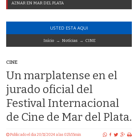
AZNAR EN MAR DEL PLATA
USTED ESTA AQUI
Início
→
Notícias
→
CINE
CINE
Un marplatense en el
jurado oficial del
Festival Internacional
de Cine de Mar del Plata.
Publicado el dia 20/11/2024 a las 02h55min