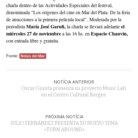
charla dentro de las Actividades Especiales del festival,
denominada “Los orígenes del cine en Mar del Plata. De la feria
de atracciones a la primera película local”.
Moderada por la
María José Garufi,
el
periodista
la charla se llevará adelante
miércoles 27 de noviembre
Espacio Chauvin,
a las 16 hs. en
con entrada libre y gratuita.
Fonte:
Notas del Mar
NOTÍCIA ANTERIOR
Oscar Giunta presenta su proyecto Music Lab
en el Centro Cultural Borges
PRÓXIMA NOTÍCIA
JULIO FERNÁNDEZ PRESENTA SU NUEVO TEMA
«TURN AROUND»